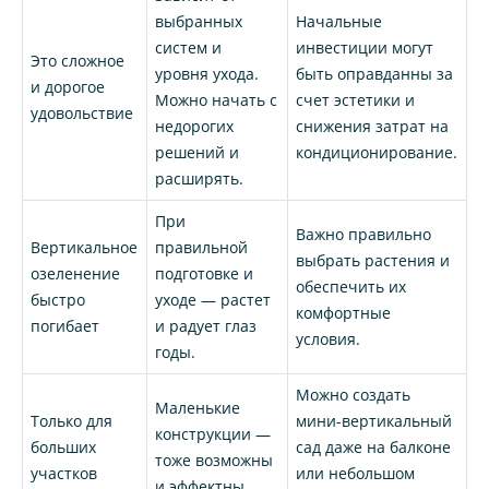
выбранных
Начальные
систем и
инвестиции могут
Это сложное
уровня ухода.
быть оправданны за
и дорогое
Можно начать с
счет эстетики и
удовольствие
недорогих
снижения затрат на
решений и
кондиционирование.
расширять.
При
Важно правильно
Вертикальное
правильной
выбрать растения и
озеленение
подготовке и
обеспечить их
быстро
уходе — растет
комфортные
погибает
и радует глаз
условия.
годы.
Можно создать
Маленькие
Только для
мини-вертикальный
конструкции —
больших
сад даже на балконе
тоже возможны
участков
или небольшом
и эффектны.