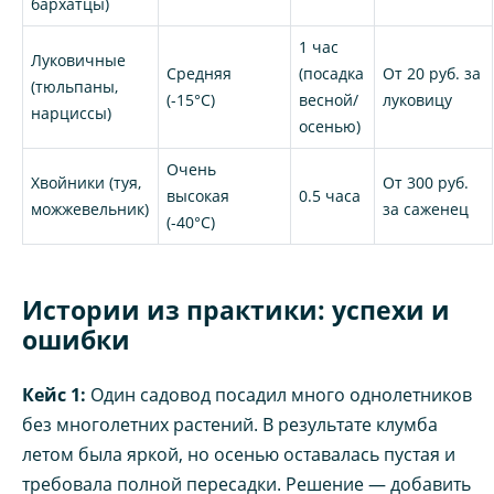
бархатцы)
1 час
Луковичные
Средняя
(посадка
От 20 руб. за
(тюльпаны,
(-15°C)
весной/
луковицу
нарциссы)
осенью)
Очень
Хвойники (туя,
От 300 руб.
высокая
0.5 часа
можжевельник)
за саженец
(-40°C)
Истории из практики: успехи и
ошибки
Кейс 1:
Один садовод посадил много однолетников
без многолетних растений. В результате клумба
летом была яркой, но осенью оставалась пустая и
требовала полной пересадки. Решение — добавить