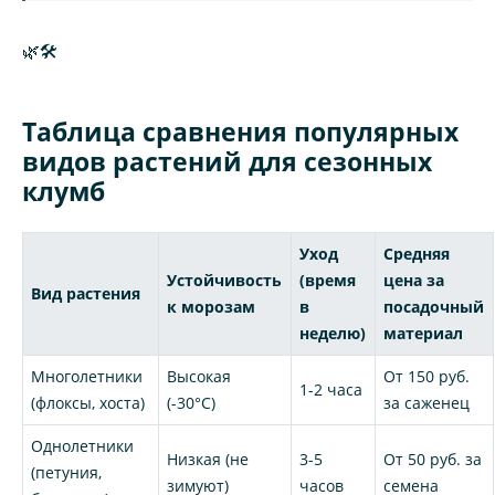
🌿🛠️
Таблица сравнения популярных
видов растений для сезонных
клумб
Уход
Средняя
Устойчивость
(время
цена за
Вид растения
к морозам
в
посадочный
неделю)
материал
Многолетники
Высокая
От 150 руб.
1-2 часа
(флоксы, хоста)
(-30°C)
за саженец
Однолетники
Низкая (не
3-5
От 50 руб. за
(петуния,
зимуют)
часов
семена