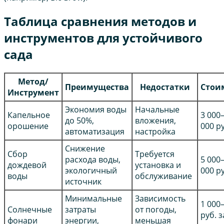
Таблица сравнения методов и
инструментов для устойчивого
сада
Метод/
Преимущества
Недостатки
Стои
Инструмент
Экономия воды
Начальные
Капельное
3 000
до 50%,
вложения,
орошение
000 р
автоматизация
настройка
Снижение
Сбор
Требуется
расхода воды,
5 000
дождевой
установка и
экологичный
000 р
воды
обслуживание
источник
Минимальные
Зависимость
1 000
Солнечные
затраты
от погоды,
руб. з
фонари
энергии,
меньшая