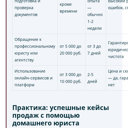
подготовка и
опыта
Высокий 
кроме
проверка
—
ошибок, с
времени
документов
обычно
1-2
недели
Обращение к
Гарантир
профессиональному
от 5 000 до
от 3 до
юридичес
юристу или
20 000 руб.
7 дней
чистота
агентству
Использование
Цена и ск
от 3 000 до
2-5
онлайн-сервисов и
— да, гар
10 000 руб.
дней
платформ
нет
Практика: успешные кейсы
продаж с помощью
домашнего юриста