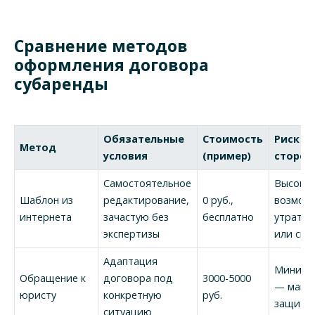
Сравнение методов
оформления договора
субаренды
Обязательные
Стоимость
Риск д
Метод
условия
(пример)
сторон
Самостоятельное
Высоки
Шаблон из
редактирование,
0 руб.,
возмож
интернета
зачастую без
бесплатно
утрата 
экспертизы
или спо
Адаптация
Минима
Обращение к
договора под
3000-5000
— макс
юристу
конкретную
руб.
защиты
ситуацию