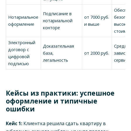
Обеспеч
Подписание в
Нотариальное
от 7000 руб.
безопас
нотариальной
оформление
и выше
высокая
конторе
стоимо
Электронный
Доказательная
Средни
договор с
база,
от 2000 руб.
зависит
цифровой
легальность
сервиса
подписью
Кейсы из практики: успешное
оформление и типичные
ошибки
Кейс 1:
Клиентка решила сдать квартиру в