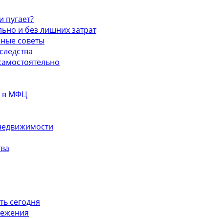
 пугает?
ьно и без лишних затрат
нные советы
следства
 самостоятельно
и в МФЦ
недвижимости
тва
ть сегодня
режения