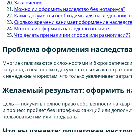
Заключение
Можно ли оформить наследство без нотариуса?
Какие документы необходимы для наследования 
Сколько времени занимает оформление наследств
Можно ли оформить наследство онлайн?
Что делать при наличии споров или разногласий?
Проблема оформления наследства:
Многие сталкиваются с сложностями и бюрократически
запутана, а неясности в документах вызывают страх ош
к ненадежным юристам, что только увеличивает затраты
Желаемый результат: оформить на
Цель — получить полное право собственности на кварт
и процесс пройдет без штрафных санкций или дополнит
пользоваться им или продавать.
Что вы узнаете: пошаговая инстр