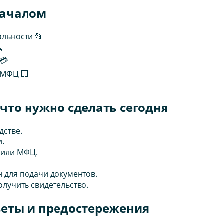
началом
альности 📂

💳
 МФЦ 🏢
что нужно сделать сегодня
дстве.
и.
 или МФЦ.
н для подачи документов.
олучить свидетельство.
веты и предостережения