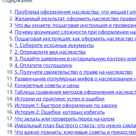
Содержание:
Проблема оформления наследства: что мешает или
Желаемый результат: оформить наследство правил
Что вы узнаете: пошаговая инструкция и провере
Почему возникают сложности при оформлении на
Пошаговая инструкция: как оформить наследство
1. Соберите исходные документы
2. Определите вид наследства
3. Подайте заявление в нотариальную контору ил
4. Оплатите госпошлину
5. Получите свидетельство о праве на наследство
Развенчание популярных мифов о наследовании 
Конкретные советы и цены
Таблица сравнения методов оформления наследс
Истории из практики: успех и ошибки
История 1: Быстрое оформление по закону
История 2: Ошибки, которых избегать
Что делать или проверить перед началом
Идеальный план быстрого старта: что нужно сдела
Что важно помнить: ключевые советы и предосте