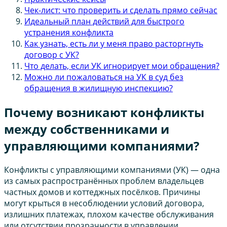
Чек-лист: что проверить и сделать прямо сейчас
Идеальный план действий для быстрого
устранения конфликта
Как узнать, есть ли у меня право расторгнуть
договор с УК?
Что делать, если УК игнорирует мои обращения?
Можно ли пожаловаться на УК в суд без
обращения в жилищную инспекцию?
Почему возникают конфликты
между собственниками и
управляющими компаниями?
Конфликты с управляющими компаниями (УК) — одна
из самых распространённых проблем владельцев
частных домов и коттеджных посёлков. Причины
могут крыться в несоблюдении условий договора,
излишних платежах, плохом качестве обслуживания
или отсутствии прозрачности в управлении.