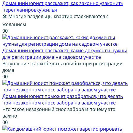
Домашний юрист расскажет, как законно узаконить
перепланировку жилья
🛠️ Многие владельцы квартир сталкиваются с
желанием
0
0
Домашний юрист расскажет, какие документы нужны
для регистрации дома на садовом участке
Вступление: как избежать ошибок при регистрации
дома
0
0
Домашний юрист поможет разобраться, что делать
при незаконном сносе забора на вашем участке
Что такое незаконный снос забора и почему это
важно
0
0