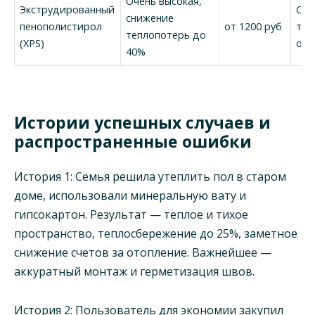
Очень высокая,
Экструдированный
Сре
снижение
пенополистирол
от 1200 руб
тре
теплопотерь до
(XPS)
опы
40%
Истории успешных случаев и
распространенные ошибки
История 1: Семья решила утеплить пол в старом
доме, использовали минеральную вату и
гипсокартон. Результат — теплое и тихое
пространство, теплосбережение до 25%, заметное
снижение счетов за отопление. Важнейшее —
аккуратный монтаж и герметизация швов.
История 2: Пользователь для экономии закупил