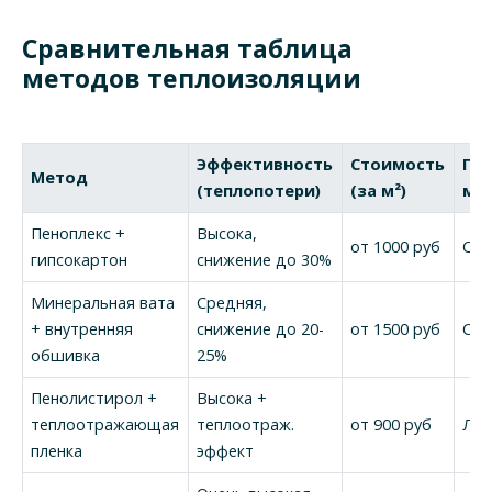
Сравнительная таблица
методов теплоизоляции
Эффективность
Стоимость
Пр
Метод
(теплопотери)
(за м²)
мо
Пеноплекс +
Высока,
от 1000 руб
Сре
гипсокартон
снижение до 30%
Минеральная вата
Средняя,
+ внутренняя
снижение до 20-
от 1500 руб
Сре
обшивка
25%
Пенолистирол +
Высока +
теплоотражающая
теплоотраж.
от 900 руб
Лег
пленка
эффект