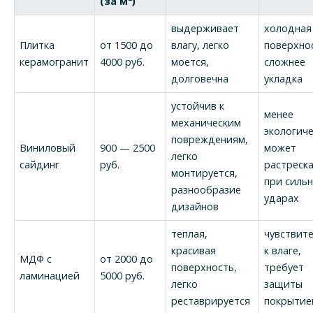
(за м²)
выдерживает
холодная
Плитка
от 1500 до
влагу, легко
поверхно
керамогранит
4000 руб.
моется,
сложнее
долговечна
укладка
устойчив к
менее
механическим
экологиче
повреждениям,
Виниловый
900 — 2500
может
легко
сайдинг
руб.
растреск
монтируется,
при силь
разнообразие
ударах
дизайнов
теплая,
чувствит
красивая
к влаге,
МДФ с
от 2000 до
поверхность,
требует
ламинацией
5000 руб.
легко
защиты
реставрируется
покрытие