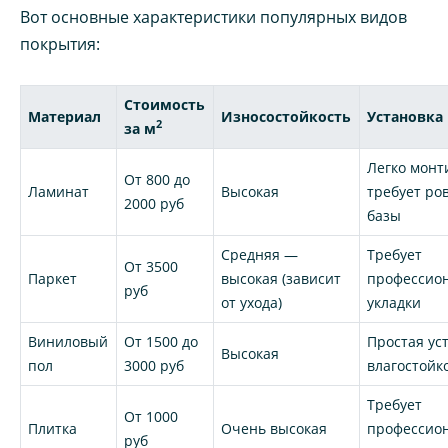
Вот основные характеристики популярных видов
покрытия:
Стоимость
Материал
Износостойкость
Установка
2
за м
Легко монт
От 800 до
Ламинат
Высокая
требует ро
2000 руб
базы
Средняя —
Требует
От 3500
Паркет
высокая (зависит
профессио
руб
от ухода)
укладки
Виниловый
От 1500 до
Простая ус
Высокая
пол
3000 руб
влагостойк
Требует
От 1000
Плитка
Очень высокая
профессио
руб