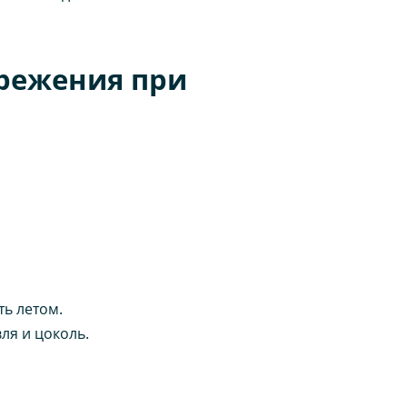
ережения при
ь летом.
ля и цоколь.