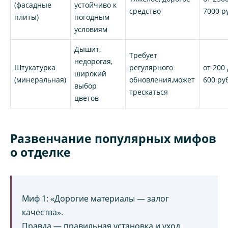
(фасадные
устойчиво к
средство
7000 р
плиты)
погодным
условиям
Дышит,
Требует
недорогая,
Штукатурка
регулярного
от 200
широкий
(минеральная)
обновления,может
600 ру
выбор
трескаться
цветов
Развенчание популярных мифов
о отделке
Миф 1: «Дорогие материалы — залог
качества».
Правда — правильная установка и уход