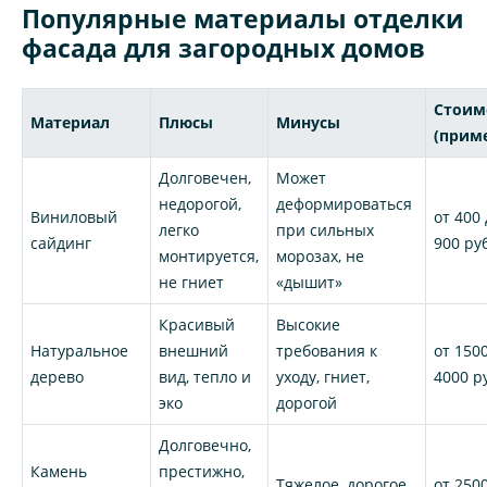
Популярные материалы отделки
фасада для загородных домов
Стоим
Материал
Плюсы
Минусы
(прим
Долговечен,
Может
недорогой,
деформироваться
Виниловый
от 400
легко
при сильных
сайдинг
900 ру
монтируется,
морозах, не
не гниет
«дышит»
Красивый
Высокие
Натуральное
внешний
требования к
от 150
дерево
вид, тепло и
уходу, гниет,
4000 р
эко
дорогой
Долговечно,
Камень
престижно,
Тяжелое, дорогое
от 250