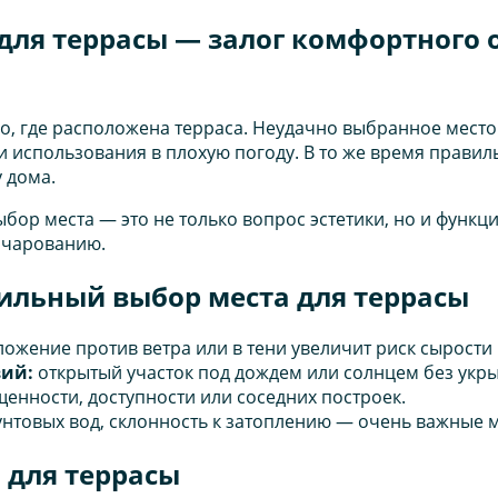
ля террасы — залог комфортного 
го, где расположена терраса. Неудачно выбранное мест
 использования в плохую погоду. В то же время правил
у дома.
ыбор места — это не только вопрос эстетики, но и функ
очарованию.
ильный выбор места для террасы
ожение против ветра или в тени увеличит риск сырости 
вий:
открытый участок под дождем или солнцем без укры
щенности, доступности или соседних построек.
унтовых вод, склонность к затоплению — очень важные 
 для террасы