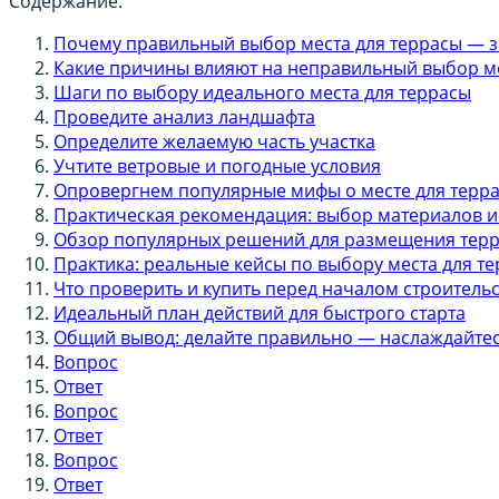
Содержание:
Почему правильный выбор места для террасы — з
Какие причины влияют на неправильный выбор ме
Шаги по выбору идеального места для террасы
Проведите анализ ландшафта
Определите желаемую часть участка
Учтите ветровые и погодные условия
Опровергнем популярные мифы о месте для терр
Практическая рекомендация: выбор материалов и
Обзор популярных решений для размещения тер
Практика: реальные кейсы по выбору места для т
Что проверить и купить перед началом строитель
Идеальный план действий для быстрого старта
Общий вывод: делайте правильно — наслаждайтес
Вопрос
Ответ
Вопрос
Ответ
Вопрос
Ответ