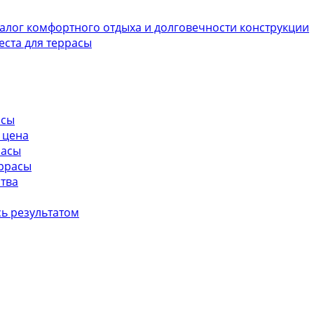
алог комфортного отдыха и долговечности конструкции
ста для террасы
асы
 цена
расы
еррасы
ства
ь результатом