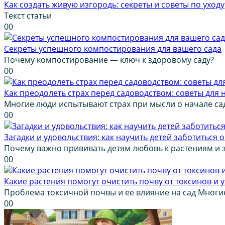
Как создать живую изгородь: секреты и советы по уходу
Текст статьи
0
0
Секреты успешного компостирования для вашего сада
Почему компостирование — ключ к здоровому саду?
0
0
Как преодолеть страх перед садоводством: советы для
Многие люди испытывают страх при мысли о начале са
0
0
Загадки и удовольствия: как научить детей заботиться 
Почему важно прививать детям любовь к растениям и 
0
0
Какие растения помогут очистить почву от токсинов и 
Проблема токсичной почвы и ее влияние на сад Многи
0
0