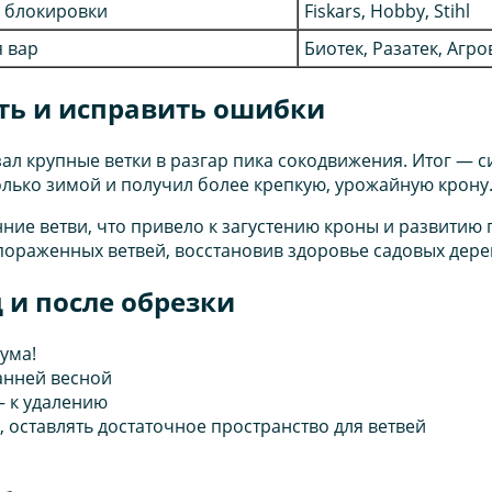
м блокировки
Fiskars, Hobby, Stihl
я вар
Биотек, Разатек, Агро
ть и исправить ошибки
ал крупные ветки в разгар пика сокодвижения. Итог — 
только зимой и получил более крепкую, урожайную крону
ие ветви, что привело к загустению кроны и развитию г
пораженных ветвей, восстановив здоровье садовых дере
д и после обрезки
ума!
анней весной
— к удалению
 оставлять достаточное пространство для ветвей