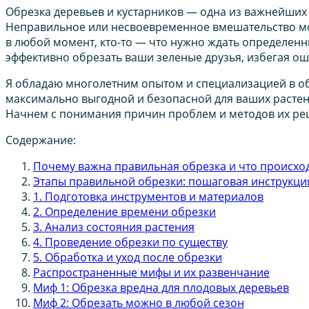
Обрезка деревьев и кустарников — одна из важнейших 
Неправильное или несвоевременное вмешательство може
в любой момент, кто-то — что нужно ждать определенны
эффективно обрезать ваши зеленые друзья, избегая ош
Я обладаю многолетним опытом и специализацией в обл
максимально выгодной и безопасной для ваших растени
Начнем с понимания причин проблем и методов их ре
Содержание:
Почему важна правильная обрезка и что происхо
Этапы правильной обрезки: пошаговая инструкци
1. Подготовка инструментов и материалов
2. Определение времени обрезки
3. Анализ состояния растения
4. Проведение обрезки по существу
5. Обработка и уход после обрезки
Распространенные мифы и их развенчание
Миф 1: Обрезка вредна для плодовых деревьев
Миф 2: Обрезать можно в любой сезон