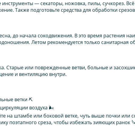
ые инструменты — секаторы, ножовка, пилы, сучкорез. В
жение. Также подготовьте средства для обработки срез
сна, до начала сокодвижения. В это время растения на
лодоношения. Летом рекомендуется только санитарная о
ка. Старые или поврежденные ветви, больные и засохши
щение и вентиляцию внутри.
ьные ветки ⛏️
циркуляции воздуха 🌬️
те на штамбе или боковой ветке, чуть выше почки или с
нику поэтапного среза, чтобы избежать зияющих ранок 