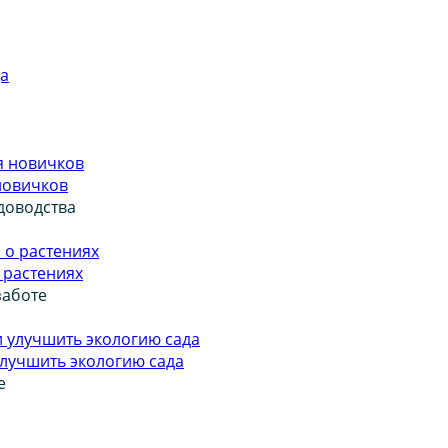
 новичков
доводства
о растениях
заботе
улучшить экологию сада
е