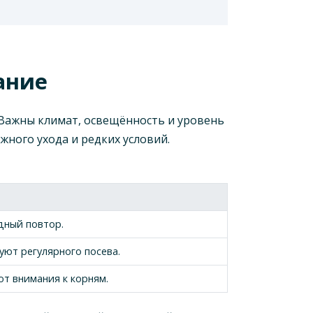
ание
 Важны климат, освещённость и уровень
ного ухода и редких условий.
дный повтор.
уют регулярного посева.
т внимания к корням.