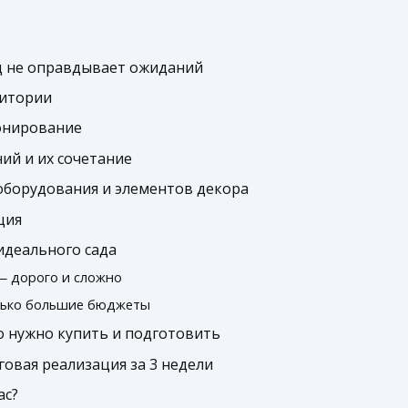
ад не оправдывает ожиданий
ритории
зонирование
ий и их сочетание
оборудования и элементов декора
ция
идеального сада
— дорого и сложно
лько большие бюджеты
о нужно купить и подготовить
овая реализация за 3 недели
ас?