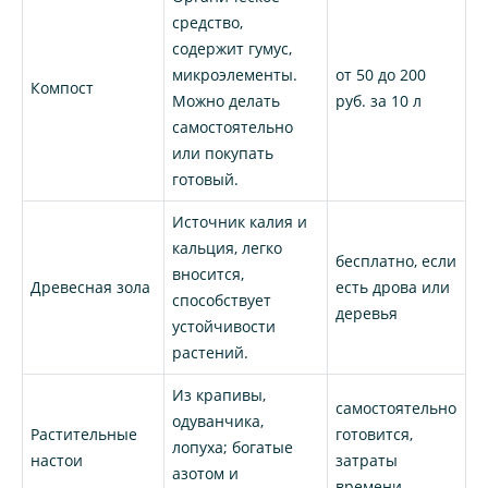
средство,
содержит гумус,
микроэлементы.
от 50 до 200
Компост
Можно делать
руб. за 10 л
самостоятельно
или покупать
готовый.
Источник калия и
кальция, легко
бесплатно, если
вносится,
Древесная зола
есть дрова или
способствует
деревья
устойчивости
растений.
Из крапивы,
самостоятельно
одуванчика,
Растительные
готовится,
лопуха; богатые
настои
затраты
азотом и
времени