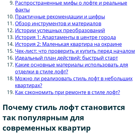
Распространенные мифы о лофте и реальные
факты
Практичные рекомендации и цифры
Обзор инструментов и материалов
Истории успешных преобразований
История 1: Апартаменты в центре города
История 2: Маленькая квартира на окраине
Чек-лист: что проверить и купить перед началом
Идеальный план действий: быстрый старт
Какие основные материалы использовать для
отделки в стиле лофт?
Можно ли реализовать стиль лофт в небольших
квартирах?
Как сэкономить при ремонте в стиле лофт?
Почему стиль лофт становится
так популярным для
современных квартир