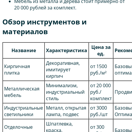
Мебель из металла и дерева стоит примерно от
20 000 рублей за комплект.
Обзор инструментов и
материалов
Цена за
Название
Характеристика
Реком
ед.
Декоративная,
Кирпичная
от 1500
Базовы
имитирует
плитка
руб./м²
оптима
кирпич
Минимализм,
от 20 000
Металлическая
индустриальный
руб./
Продви
мебель
стиль
комплект
Индустриальные
Металл, открытая
от 3000
Базовы
светильники
лампа, подвес
руб./шт
Оптима
Шпатлевка,
Отделочные
от 300
краска,
Базовы