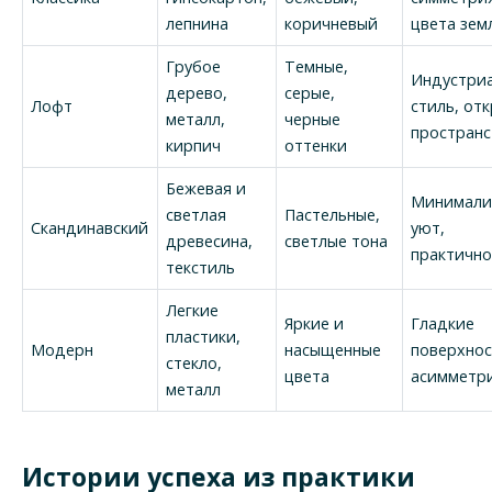
лепнина
коричневый
цвета зем
Грубое
Темные,
Индустри
дерево,
серые,
Лофт
стиль, от
металл,
черные
пространс
кирпич
оттенки
Бежевая и
Минимали
светлая
Пастельные,
Скандинавский
уют,
древесина,
светлые тона
практично
текстиль
Легкие
Яркие и
Гладкие
пластики,
Модерн
насыщенные
поверхнос
стекло,
цвета
асимметр
металл
Истории успеха из практики