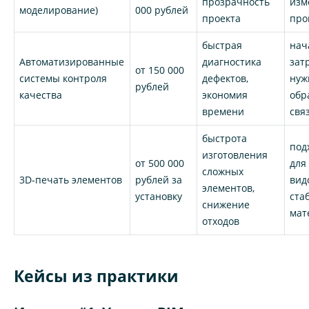
прозрачность
изм
моделирование)
000 рублей
проекта
про
быстрая
нач
Автоматизированные
диагностика
зат
от 150 000
системы контроля
дефектов,
нуж
рублей
качества
экономия
обр
времени
свя
быстрота
под
изготовления
от 500 000
для
сложных
3D-печать элементов
рублей за
вид
элементов,
установку
ста
снижение
мат
отходов
Кейсы из практики