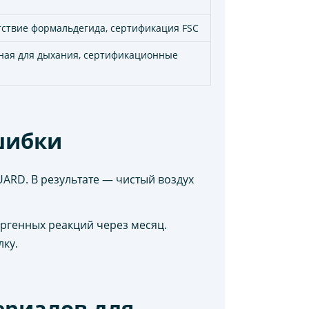
тствие формальдегида, сертификация FSC
сная для дыхания, сертификационные
шибки
ARD. В результате — чистый воздух
ргенных реакций через месяц.
лку.
ериалов для