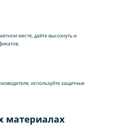
етном месте, дайте высохнуть и
фикатов.
оизводителя, используйте защитные
х материалах