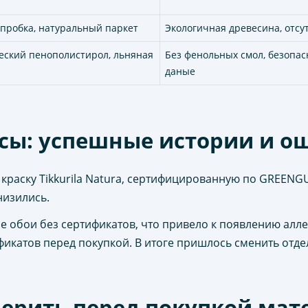
пробка, натуральный паркет
Экологичная древесина, отсу
еский пенополистирол, льняная
Без фенольных смол, безопа
даные
сы: успешные истории и о
краску Tikkurila Natura, сертифицированную по GREENGU
низились.
 обои без сертификатов, что привело к появлению алле
икатов перед покупкой. В итоге пришлось сменить отде
оверить перед покупкой мат