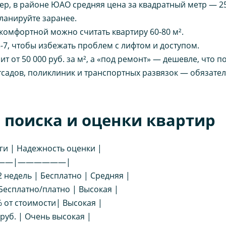
р, в районе ЮАО средняя цена за квадратный метр — 250
ланируйте заранее.
комфортной можно считать квартиру 60-80 м².
-7, чтобы избежать проблем с лифтом и доступом.
т от 50 000 руб. за м², а «под ремонт» — дешевле, что п
детсадов, поликлиник и транспортных развязок — обязате
 поиска и оценки квартир
уги | Надежность оценки |
——|——————|
 недель | Бесплатно | Средняя |
 Бесплатно/платно | Высокая |
% от стоимости| Высокая |
 руб. | Очень высокая |