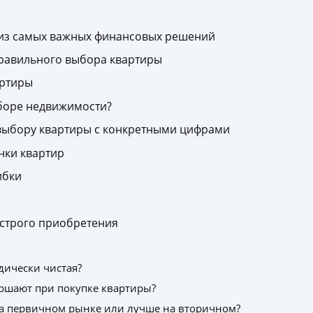
из самых важных финансовых решений
равильного выбора квартиры
артиры
боре недвижимости?
выбору квартиры с конкретными цифрами
нки квартир
ибки
ыстрого приобретения
дически чистая?
ршают при покупке квартиры?
на первичном рынке или лучше на вторичном?