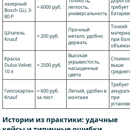
Точность,
Дорогой
лазерный
≈ 6000 руб.
легкость,
требует
Bosch GLL 3-
универсальность
батарее
80 P
Тонкий
Прочный
Шпатель
материа
≈ 200 руб.
металл, удобно
Knauf
при бо
держать
объема
Высокая
Краска
Стоимос
укрывистость,
Dulux Velvet
≈ 2500 руб.
выше
насыщенные
10 л
среднег
цвета
Требует
Гипсокартон
≈ 600 руб.
Легкий, удобен в
аккурат
Knauf
за лист
монтаже
при
установ
Истории из практики: удачные
кейсы и типичные ошибки